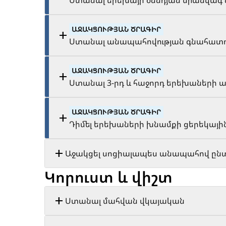
Ստանալ երեխայի ծննդյան միանվագ
ԱՋԱԿՑՈՒԹՅԱՆ ԾՐԱԳԻՐ
Ստանալ անապահովության գնահատո
ԱՋԱԿՑՈՒԹՅԱՆ ԾՐԱԳԻՐ
Ստանալ 3-րդ և հաջորդ երեխաների
ԱՋԱԿՑՈՒԹՅԱՆ ԾՐԱԳԻՐ
Դիմել երեխաների խնամքի ցերեկայի
Աջակցել սոցիալապես անապահով ըն
Կորուստ և վիշտ
Ստանալ մահվան վկայական