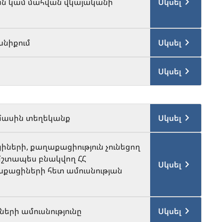
ան կամ մահվան վկայականի
Սկսել
նիքում
Սկսել
Սկսել
մասին տեղեկանք
Սկսել
ների, քաղաքացիություն չունեցող
մշտապես բնակվող ՀՀ
Սկսել
աքացիների հետ ամուսնության
ների ամուսնությունը
Սկսել