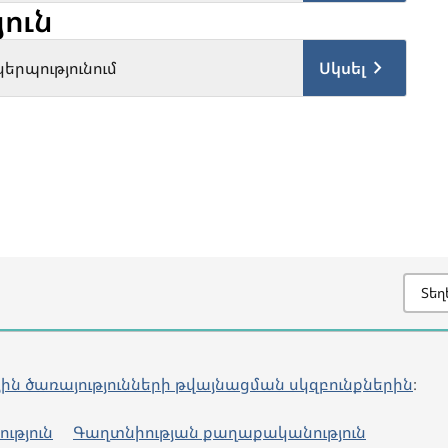
ուն
երպությունում
Սկսել
Տեղ
յին ծառայությունների թվայնացման սկզբունքներին
։
ւթյուն
Գաղտնիության քաղաքականություն