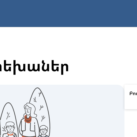
րեխաներ
Բո