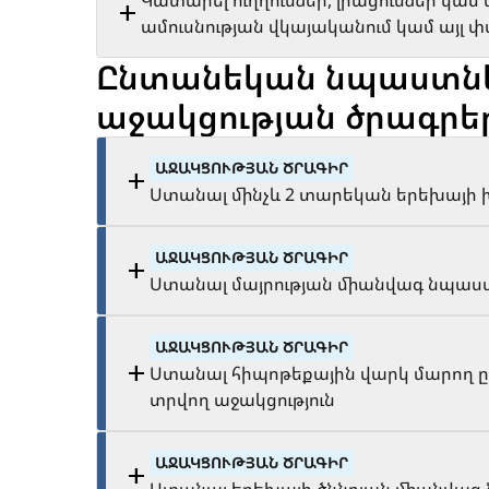
Կատարել ուղղումներ, լրացումներ կամ
ամուսնության վկայականում կամ այլ
Ընտանեկան նպաստն
աջակցության ծրագրե
ԱՋԱԿՑՈՒԹՅԱՆ ԾՐԱԳԻՐ
Ստանալ մինչև 2 տարեկան երեխայի
ԱՋԱԿՑՈՒԹՅԱՆ ԾՐԱԳԻՐ
Ստանալ մայրության միանվագ նպաս
ԱՋԱԿՑՈՒԹՅԱՆ ԾՐԱԳԻՐ
Ստանալ հիպոթեքային վարկ մարող ը
տրվող աջակցություն
ԱՋԱԿՑՈՒԹՅԱՆ ԾՐԱԳԻՐ