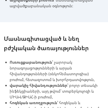
այրվածքների բուժում
՝ մասնագիտացված
այրվածքաբանական օգնություն:
Մասնագիտացված և նեղ
բժշկական ծառայություններ
Ուռուցքաբանություն՝
չարորակ
նորագոյացությունների և արյան
հիվանդությունների (օնկոհեմատոլոգիա)
բուժում, հետազոտում և խորհրդատվություն,
վարակիչ հիվանդություններ՝
բոլոր տեսակի
ինֆեկցիաների, այդ թվում՝ տուբերկուլոզի և
ՄԻԱՎ/ՁԻԱՀ-ի բուժում,
հոգեկան առողջություն՝
հոգեկան և