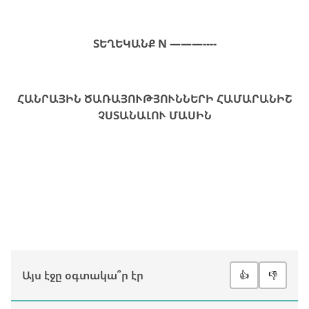
ՏԵՂԵԿԱՆՔ N ———----
ՀԱՆՐԱՅԻՆ ԾԱՌԱՅՈՒԹՅՈՒՆՆԵՐԻ ՀԱՄԱՐԱՆԻՇ
ՉՍՏԱՆԱԼՈՒ ՄԱՍԻՆ
Այս էջը օգտակա՞ր էր
👍
👎