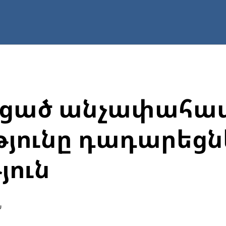
ացած անչափահաս
յունը դադարեցնե
յուն
Ն