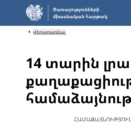
Անցնել
Ծառայությունների
հիմնական
միասնական հարթակ
բովանդակությանը
Վերադառնալ
14 տարին լր
քաղաքացիութ
համաձայնութ
ՀԱՄԱՁԱՅՆՈՒԹՅՈՒ