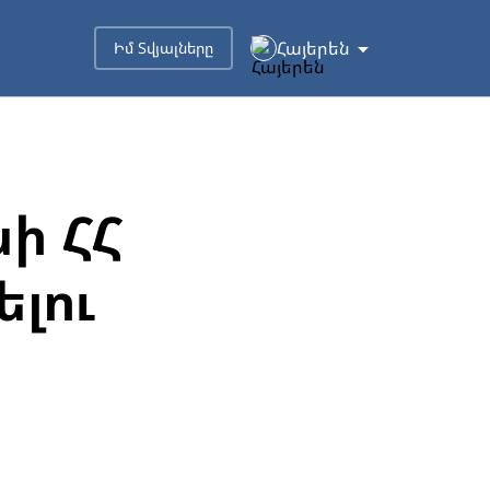
Հայերեն
Իմ Տվյալները
ի ՀՀ
լու