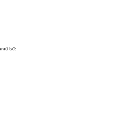
ւմ եմ։