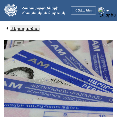
Անցնել
Ծառայությունների
հիմնական
Իմ Տվյալները
միասնական հարթակ
բովանդակությանը
Վերադառնալ