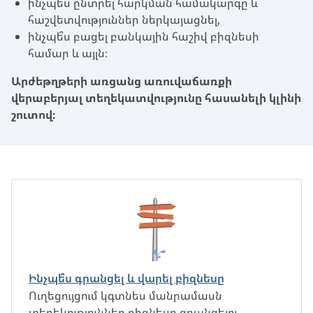
ինչպե՞ս ընտրել հարկման համակարգը և
հաշվետվություններ ներկայացնել,
ինչպե՞ս բացել բանկային հաշիվ բիզնեսի
համար և այլն։
Արժեթղթերի առցանց առուվաճառքի
վերաբերյալ տեղեկատվությունը հասանելի կլինի
շուտով։
Ինչպե՞ս գրանցել և վարել բիզնեսը
Ուղեցույցում կգտնես մանրամասն
տեղեկություններ բիզնեսը գրանցելու,